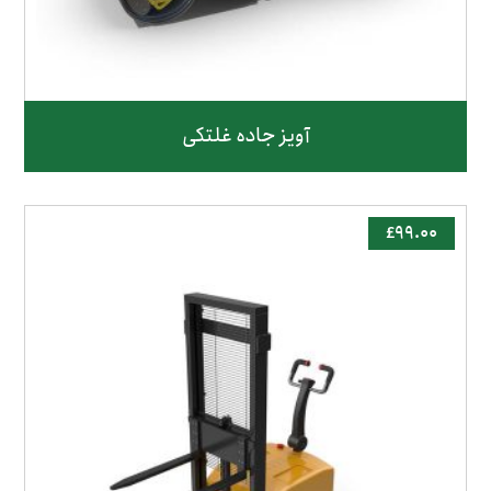
آویز جاده غلتکی
£
۹۹.۰۰