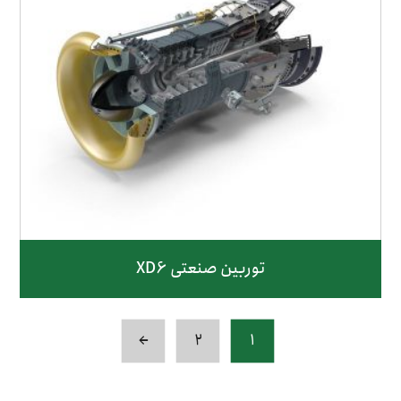
توربین صنعتی XD6
←
۲
۱