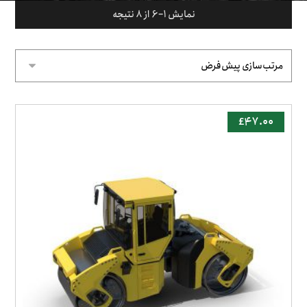
نمایش 1–6 از 8 نتیجه
£
۴۷.۰۰