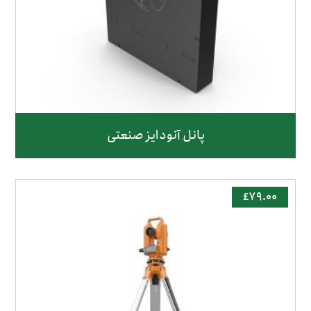
پانل آنودایز صنعتی
£
۷۹.۰۰