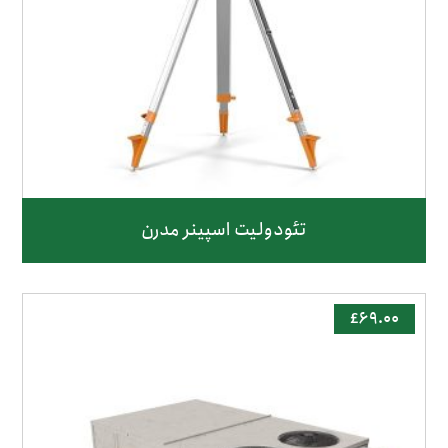
تئودولیت اسپینر مدرن
£
۶۹.۰۰