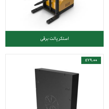
استکر پالت برقی
£
۷۹.۰۰