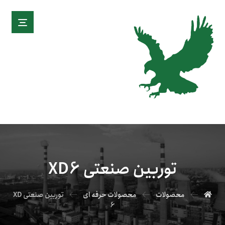
توربین صنعتی XD6
محصولات
محصولات حرفه ای
توربین صنعتی XD
6