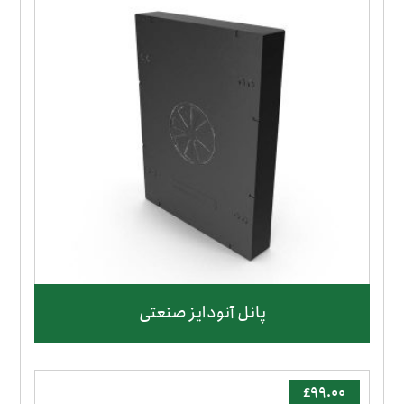
پانل آنودایز صنعتی
£
۹۹.۰۰