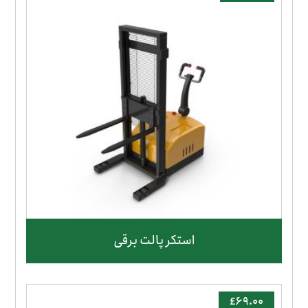
استکر پالت برقی
£
۶۹.۰۰