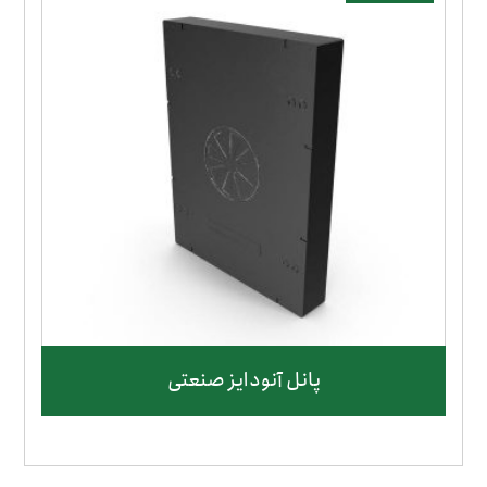
پانل آنودایز صنعتی