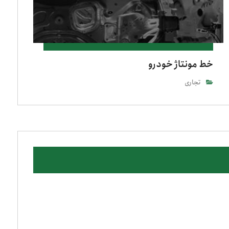
خط مونتاژ خودرو
تجاری