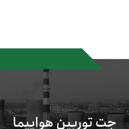
جت توربین هواپیما